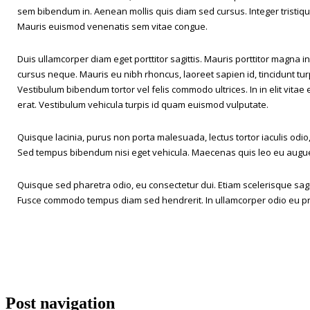
sem bibendum in. Aenean mollis quis diam sed cursus. Integer tristiq
Mauris euismod venenatis sem vitae congue.
Duis ullamcorper diam eget porttitor sagittis. Mauris porttitor magna i
cursus neque. Mauris eu nibh rhoncus, laoreet sapien id, tincidunt tur
Vestibulum bibendum tortor vel felis commodo ultrices. In in elit vitae
erat. Vestibulum vehicula turpis id quam euismod vulputate.
Quisque lacinia, purus non porta malesuada, lectus tortor iaculis odio,
Sed tempus bibendum nisi eget vehicula. Maecenas quis leo eu augu
Quisque sed pharetra odio, eu consectetur dui. Etiam scelerisque sagi
Fusce commodo tempus diam sed hendrerit. In ullamcorper odio eu pr
Post navigation