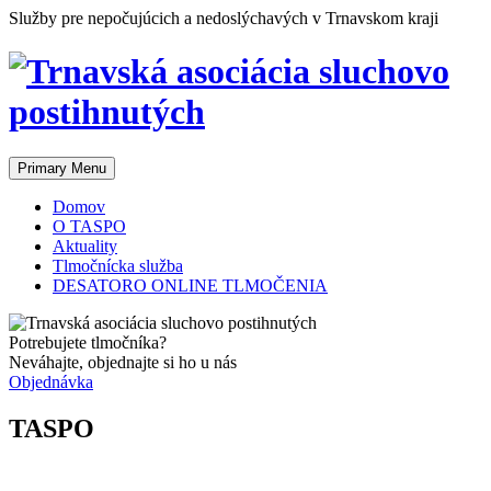
Skip
Služby pre nepočujúcich a nedoslýchavých v Trnavskom kraji
to
content
Primary Menu
Domov
O TASPO
Aktuality
Tlmočnícka služba
DESATORO ONLINE TLMOČENIA
Potrebujete tlmočníka?
Neváhajte, objednajte si ho u nás
Objednávka
TASPO